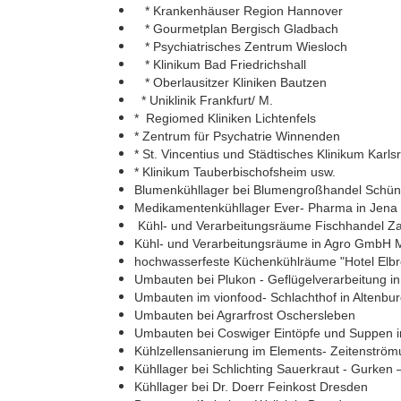
* Krankenhäuser Region Hannover
* Gourmetplan Bergisch Gladbach
* Psychiatrisches Zentrum Wiesloch
* Klinikum Bad Friedrichshall
* Oberlausitzer Kliniken Bautzen
* Uniklinik Frankfurt/ M.
* Regiomed Kliniken Lichtenfels
* Zentrum für Psychatrie Winnenden
* St. Vincentius und Städtisches Klinikum Karls
* Klinikum Tauberbischofsheim usw.
Blumenkühllager bei Blumengroßhandel Sch
Medikamentenkühllager Ever- Pharma in Jena
Kühl- und Verarbeitungsräume Fischhandel Z
Kühl- und Verarbeitungsräume in Agro GmbH M
hochwasserfeste Küchenkühlräume "Hotel Elb
Umbauten bei Plukon - Geflügelverarbeitung 
Umbauten im vionfood- Schlachthof in Altenbu
Umbauten bei Agrarfrost Oschersleben
Umbauten bei Coswiger Eintöpfe und Suppen 
Kühlzellensanierung im Elements- Zeitenström
Kühllager bei Schlichting Sauerkraut - Gurken
Kühllager bei Dr. Doerr Feinkost Dresden