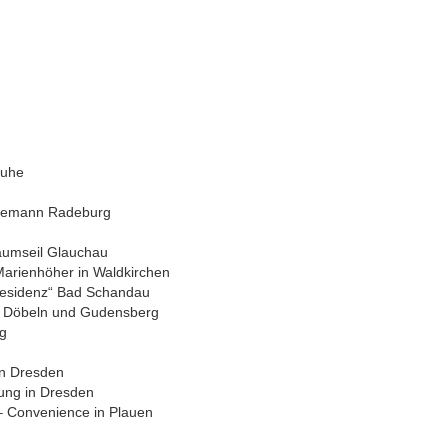
ruhe
ünemann Radeburg
aumseil Glauchau
arienhöher in Waldkirchen
residenz“ Bad Schandau
in Döbeln und Gudensberg
rg
in Dresden
ung in Dresden
 – Convenience in Plauen